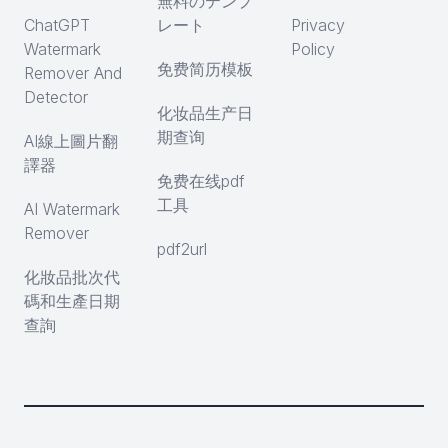
無料のテンプ
ChatGPT
レート
Privacy
Watermark
Policy
免费简历模板
Remover And
Detector
化妆品生产日
期查询
AI線上圖片翻
譯器
免费在线pdf
工具
AI Watermark
Remover
pdf2url
化妝品批次代
碼和生產日期
查詢