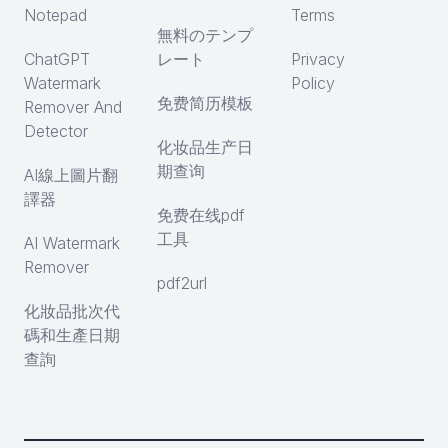
Notepad
Terms
無料のテンプ
ChatGPT
レート
Privacy
Watermark
Policy
免费简历模板
Remover And
Detector
化妆品生产日
期查询
AI線上圖片翻
譯器
免费在线pdf
工具
AI Watermark
Remover
pdf2url
化妝品批次代
碼和生產日期
查詢