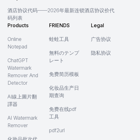
酒店协议代码——2026年最新连锁酒店协议价代
码列表
Products
FRIENDS
Legal
Online
蛙蛙工具
广告协议
Notepad
無料のテンプ
隐私协议
ChatGPT
レート
Watermark
免费简历模板
Remover And
Detector
化妆品生产日
期查询
AI線上圖片翻
譯器
免费在线pdf
工具
AI Watermark
Remover
pdf2url
化妝品批次代