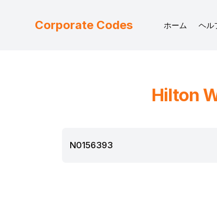
Corporate Codes
ホーム
ヘル
Hilton
W
N0156393