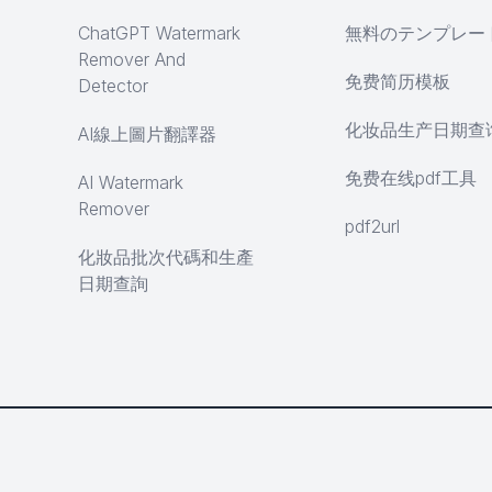
ChatGPT Watermark
無料のテンプレー
Remover And
免费简历模板
Detector
化妆品生产日期查
AI線上圖片翻譯器
免费在线pdf工具
AI Watermark
Remover
pdf2url
化妝品批次代碼和生產
日期查詢