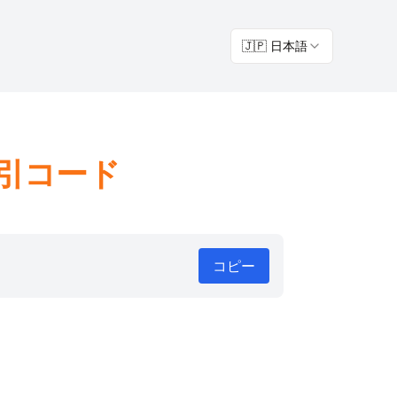
🇯🇵 日本語
割引コード
コピー