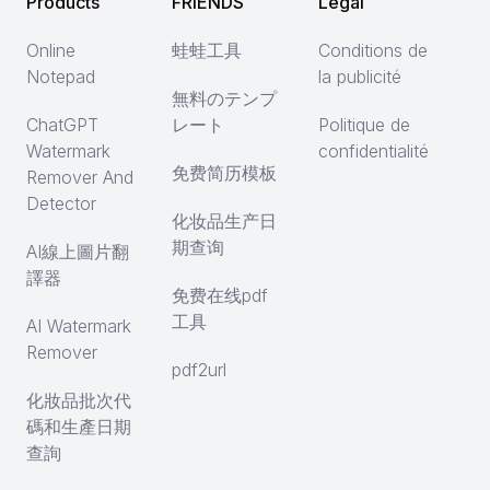
Products
FRIENDS
Legal
Online
蛙蛙工具
Conditions de
Notepad
la publicité
無料のテンプ
ChatGPT
レート
Politique de
Watermark
confidentialité
免费简历模板
Remover And
Detector
化妆品生产日
期查询
AI線上圖片翻
譯器
免费在线pdf
工具
AI Watermark
Remover
pdf2url
化妝品批次代
碼和生產日期
查詢