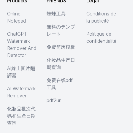
Products
FRIENDS
Legal
Online
蛙蛙工具
Conditions de
Notepad
la publicité
無料のテンプ
ChatGPT
レート
Politique de
Watermark
confidentialité
免费简历模板
Remover And
Detector
化妆品生产日
期查询
AI線上圖片翻
譯器
免费在线pdf
工具
AI Watermark
Remover
pdf2url
化妝品批次代
碼和生產日期
查詢